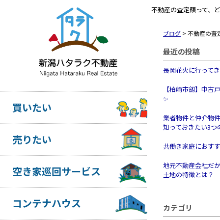
不動産の査定額って、
ブログ
>
不動産の査
最近の投稿
長岡花火に行って
【柏崎市劔】中古
✨
買いたい
業者物件と仲介物
知っておきたい3つ
売りたい
共働き家庭におす
地元不動産会社だ
空き家巡回サービス
土地の特徴とは？
コンテナハウス
カテゴリ