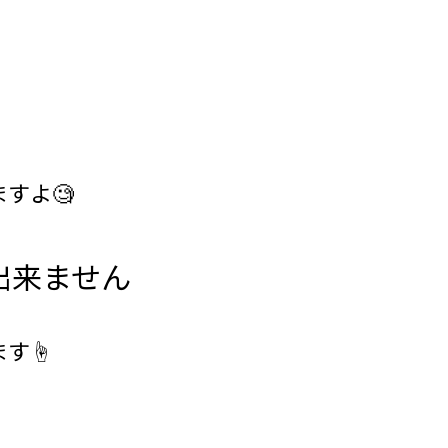
すよ🧐
出来ません
す☝️