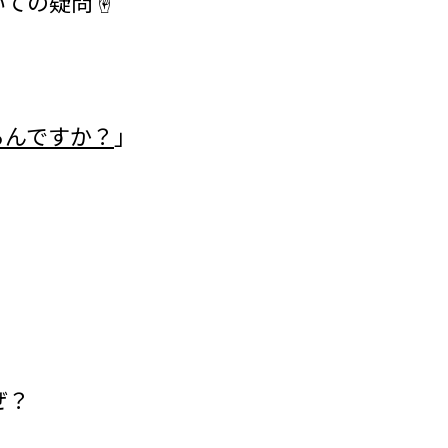
ての疑問☝️
るんですか？
」
ぜ？