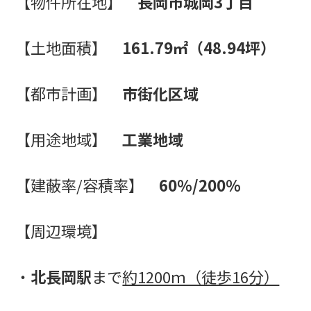
【
物件所在地】
長岡市城岡3丁目
【土地面積】
161.79㎡（48.94坪）
【都市計画】
市街化区域
【用途地域】
工業地域
【建蔽率/容積率】
60％/200％
【周辺環境】
・
北長岡駅
まで
約1200ｍ（徒歩16分）