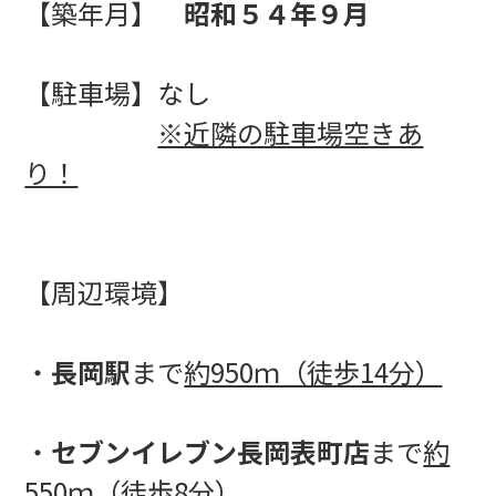
【築年月】
昭和５４年９月
【駐車場】なし
※近隣の駐車場空きあ
り！
【周辺環境】
・
長岡駅
まで
約950ｍ（徒歩14分）
・
セブンイレブン長岡表町店
まで
約
550ｍ（徒歩8分）