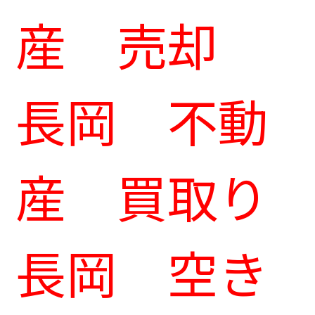
産 売却
長岡 不動
産 買取り
長岡 空き