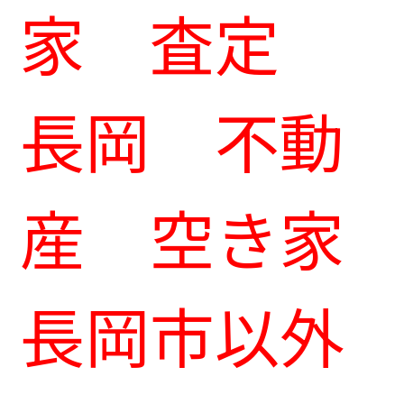
家 査定
長岡 不動
産 空き家
長岡市以外