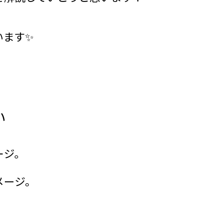
います✨
い
ージ。
メージ。