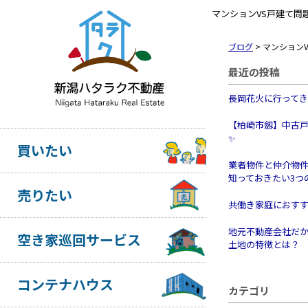
マンションVS戸建て問
ブログ
>
マンション
最近の投稿
長岡花火に行って
【柏崎市劔】中古
✨
買いたい
業者物件と仲介物
知っておきたい3つ
売りたい
共働き家庭におす
地元不動産会社だ
空き家巡回サービス
土地の特徴とは？
コンテナハウス
カテゴリ