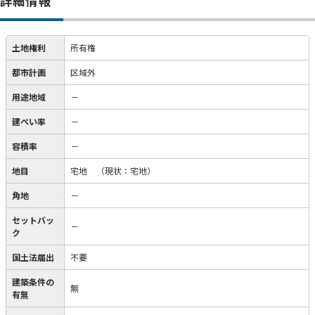
詳細情報
土地権利
所有権
都市計画
区域外
用途地域
－
建ぺい率
－
容積率
－
地目
宅地
（現状：宅地）
角地
－
セットバッ
－
ク
国土法届出
不要
建築条件の
無
有無