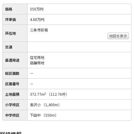
価格
550万円
坪単価
4.88万円
三条市荻堀
所在地
地図を表示
交通
住宅用地
最適用途
店舗用地
総区画数
－
区画番号
－
2
土地面積
372.77m
（112.76坪）
小学校区
長沢小
（1,400m）
中学校区
下田中
（550m）