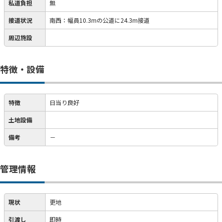
私道負担
無
接道状況
南西：幅員10.3mの公道に24.3m接道
周辺施設
特徴・設備
特徴
日当り良好
土地設備
備考
－
管理情報
現状
更地
引渡し
即時