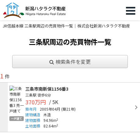
JR信越本線 三条駅周辺の売買物件一覧｜株式会社新潟ハタラク不動産
三条駅周辺の売買物件一覧
検索条件を変更
1
件
三条市南新保1156番3
三条駅
徒歩6分
370万円
/ 5K
築年月
2005年04月
(築21年)
建物構造
木造
一戸建て
2
建物面積
94.96m
2
土地面積
82.64m