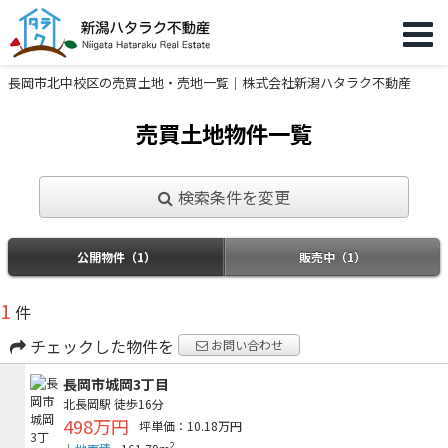
長岡市北中校区の売買土地・売地一覧｜株式会社新潟ハタラク不動産
売買土地物件一覧
検索条件を変更
公開物件（1）
販売中（1）
1
件
チェックした物件を
お問い合わせ
長岡市城岡3丁目
北長岡駅
徒歩16分
498万円
坪単価：10.18万円
2