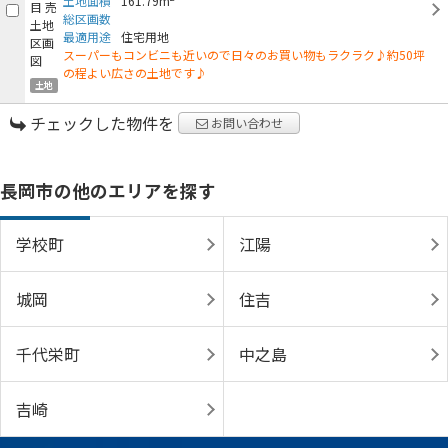
土地面積
161.79m
総区画数
最適用途
住宅用地
スーパーもコンビニも近いので日々のお買い物もラクラク♪約50坪
の程よい広さの土地です♪
土地
チェックした物件を
お問い合わせ
長岡市の他のエリアを探す
学校町
江陽
城岡
住吉
千代栄町
中之島
吉崎