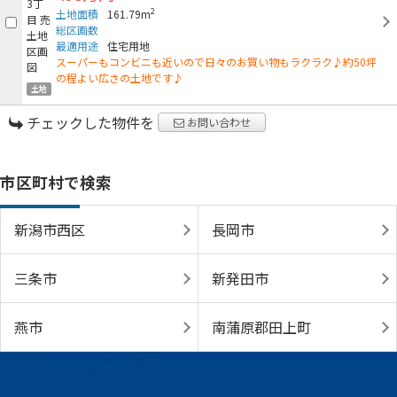
2
土地面積
161.79m
総区画数
最適用途
住宅用地
スーパーもコンビニも近いので日々のお買い物もラクラク♪約50坪
の程よい広さの土地です♪
土地
チェックした物件を
お問い合わせ
市区町村で検索
新潟市西区
長岡市
三条市
新発田市
燕市
南蒲原郡田上町