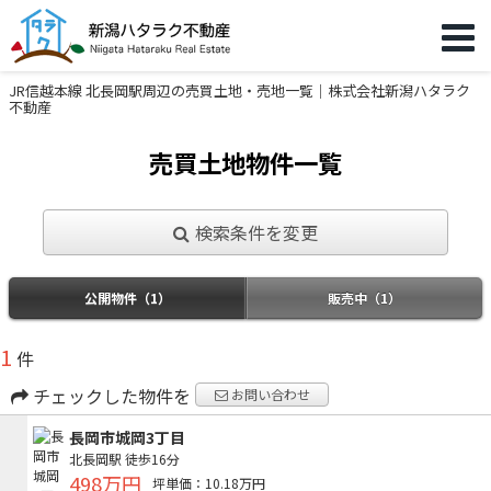
JR信越本線 北長岡駅周辺の売買土地・売地一覧｜株式会社新潟ハタラク
不動産
売買土地物件一覧
検索条件を変更
公開物件（1）
販売中（1）
1
件
チェックした物件を
お問い合わせ
長岡市城岡3丁目
北長岡駅
徒歩16分
498万円
坪単価：10.18万円