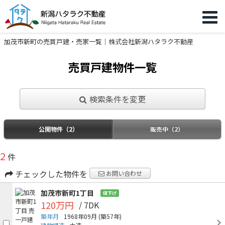
加茂市新町の売買戸建・売家一覧｜株式会社新潟ハタラク不動産
売買戸建物件一覧
検索条件を変更
公開物件（2）
販売中（2）
2
件
チェックした物件を
お問い合わせ
加茂市新町1丁目
値下げ
120万円
/ 7DK
築年月
1968年09月
(築57年)