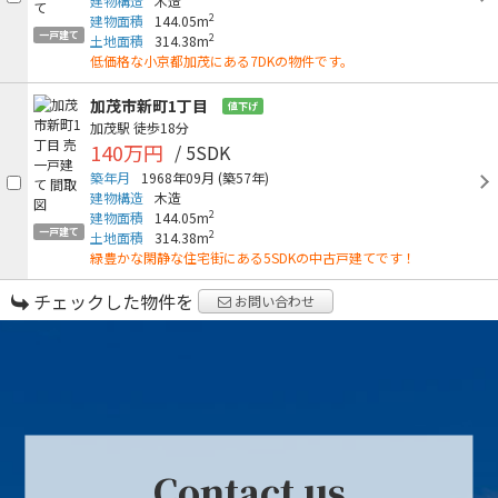
建物構造
木造
2
建物面積
144.05m
一戸建て
2
土地面積
314.38m
低価格な小京都加茂にある7DKの物件です。
加茂市新町1丁目
値下げ
加茂駅
徒歩18分
140万円
/ 5SDK
築年月
1968年09月
(築57年)
建物構造
木造
2
建物面積
144.05m
一戸建て
2
土地面積
314.38m
緑豊かな閑静な住宅街にある5SDKの中古戸建てです！
チェックした物件を
お問い合わせ
Contact us