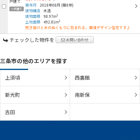
築年月
2018年08月
(築8年)
一戸建て
建物構造
木造
2
建物面積
98.97m
2
土地面積
492.81m
吹き抜けと木のぬくもりに包まれる、築浅デザイン住宅です♪
チェックした物件を
お問い合わせ
三条市の他のエリアを探す
上須頃
西裏館
新光町
南新保
吉田