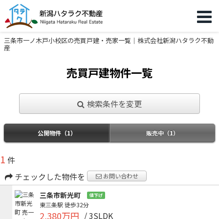
三条市一ノ木戸小校区の売買戸建・売家一覧｜株式会社新潟ハタラク不動
産
売買戸建物件一覧
検索条件を変更
公開物件（1）
販売中（1）
1
件
チェックした物件を
お問い合わせ
三条市新光町
値下げ
東三条駅
徒歩32分
2,380万円
/ 3SLDK