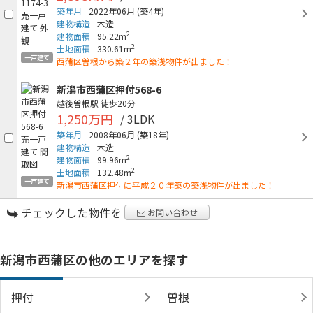
築年月
2022年06月
(築4年)
建物構造
木造
2
建物面積
95.22m
2
土地面積
330.61m
一戸建て
西蒲区曽根から築２年の築浅物件が出ました！
新潟市西蒲区押付568-6
越後曽根駅
徒歩20分
1,250万円
/ 3LDK
築年月
2008年06月
(築18年)
建物構造
木造
2
建物面積
99.96m
2
土地面積
132.48m
一戸建て
新潟市西蒲区押付に平成２０年築の築浅物件が出ました！
チェックした物件を
お問い合わせ
新潟市西蒲区の他のエリアを探す
押付
曽根