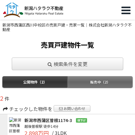
新潟市西蒲区西川中校区の売買戸建・売家一覧｜株式会社新潟ハタラク不
動産
売買戸建物件一覧
検索条件を変更
公開物件（2）
販売中（2）
2
件
チェックした物件を
お問い合わせ
新潟市西蒲区曽根1174-3
値下げ
越後曽根駅
徒歩14分
2,898万円
/ 3LDK