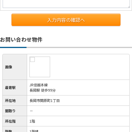
入力内容の確認へ
お問い合わせ物件
画像
JR信越本線
最寄駅
長岡駅 徒歩99分
所在地
長岡市関原町1丁目
間取り
－
所在階
1階
階数
1階建